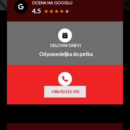
OCENA NA GOOGLU
4.5
★
★
★
★
★
DELOVNI DNEVI
Od ponedeljka do petka
+386 41/613-354