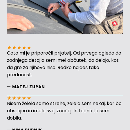
★
★
★
★
★
Coto mi je priporočil prijatelj. Od prvega ogleda do
zadnjega detajla sem imel občutek, da delajo, kot
da gre za njihovo hišo. Redko najdeš tako
predanost.
— MATEJ ZUPAN
★
★
★
★
★
Nisem želela samo strehe, želela sem nekaj, kar bo
obstojno in imelo svoj značaj. In točno to sem
dobila.