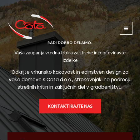
Skip
to
content
RADI DOBRO DELAMO.
Vaša zaupanja vredna izbira za strehe in pločevinaste
izdelke
Odkrijte vrhunsko kakovost in edinstven design za
vaše domove s Cota d.o.o., strokovnjaki na področju
strešnih kritin in zaključnih del v gradbeništvu.
KONTAKTIRAJTE NAS