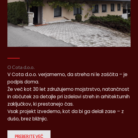
O Cota d.o.o.
V Cota d.o.o. verjamemo, da streha ni le zaščita – je
podpis doma.
Že več kot 30 let združujemo mojstrstvo, natančnost
in občutek za detajle pri izdelavi streh in arhitekturnih
zaključkov, ki prestanejo čas.
Vsak projekt izvedemo, kot da bi ga delali zase – z
dušo, brez bližnjic.
PREBERITE VEČ