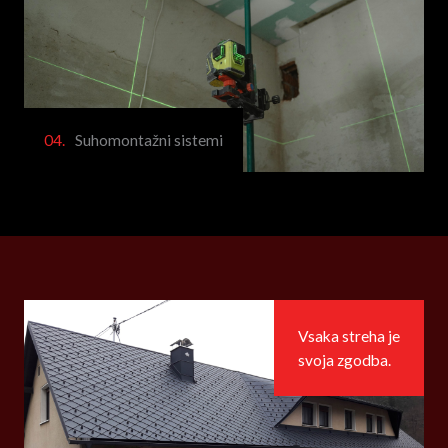
04.
Suhomontažni sistemi
Vsaka streha je
svoja zgodba.