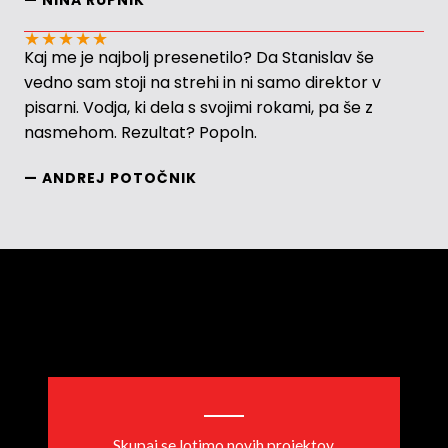
— NINA RUPNIK
★
★
★
★
★
Kaj me je najbolj presenetilo? Da Stanislav še
vedno sam stoji na strehi in ni samo direktor v
pisarni. Vodja, ki dela s svojimi rokami, pa še z
nasmehom. Rezultat? Popoln.
— ANDREJ POTOČNIK
Skupaj se lotimo novih projektov.